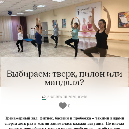
Выбираем: тверк, пилон или
мандала?
42
,
6 ФЕВРАЛЯ 2020, 03:56
0
Тренажёрный зал, фитнес, бассейн и пробежка – такими видами
спорта хоть раз в жизни занималась каждая девушка. Но иногда
хочется попробовать что-то новое, необычное – чтобы и для