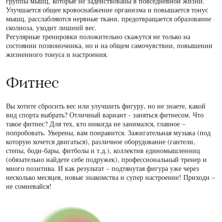
группы мышц, которые не задействованы в повседневной жизни.
Улучшается общее кровоснабжение организма и повышается тонус
мышц, расслабляются нервные ткани, предотвращается образование
сколиоза, уходит лишний вес.
Регулярные тренировки положительно скажутся не только на
состоянии позвоночника, но и на общем самочувствии, повышении
жизненного тонуса и настроения.
Фитнес
Вы хотите сбросить вес или улучшить фигуру, но не знаете, какой
вид спорта выбрать? Отличный вариант - заняться фитнесом. Что
такое фитнес? Для тех, кто никогда не занимался, главное –
попробовать. Уверены, вам понравится. Зажигательная музыка (под
которую хочется двигаться), различное оборудование (гантели,
степы, боди-бары, фитболы и т.д.), коллектив единомышленниц
(обязательно найдете себе подружек), профессиональный тренер и
много позитива. И как результат – подтянутая фигура уже через
несколько месяцев, новые знакомства и супер настроение! Приходи –
не сомневайся!