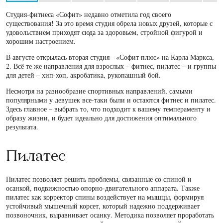
Студия-фитнеса «Софит» недавно отметила год своего
существования! За это время студия обрела новых друзей, которые с
удовольствием приходят сюда за здоровьем, стройной фигурой и
хорошим настроением.
В августе открылась вторая студия - «Софит плюс» на Карла Маркса,
2. Всё те же направления для взрослых – фитнес, пилатес – и группы
для детей – хип-хоп, акробатика, рукопашный бой.
Несмотря на разнообразие спортивных направлений, самыми
популярными у девушек все-таки были и остаются фитнес и пилатес.
Здесь главное – выбрать то, что подходит к вашему темпераменту и
образу жизни, и будет идеально для достижения оптимального
результата.
Пилатес
Пилатес позволяет решить проблемы, связанные со спиной и
осанкой, подвижностью опорно-двигательного аппарата. Также
пилатес как корректор спины воздействует на мышцы, формируя
устойчивый мышечный корсет, который надежно поддерживает
позвоночник, выравнивает осанку. Методика позволяет проработать