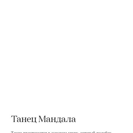
Танец Мандала
Танец практикуется в женском кругу, который подобен