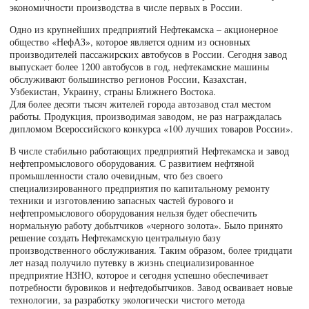
экономичности производства в числе первых в России.
Одно из крупнейших предприятий Нефтекамска – акционерное
общество «НефАЗ», которое является одним из основных
производителей пассажирских автобусов в России. Сегодня завод
выпускает более 1200 автобусов в год, нефтекамские машины
обслуживают большинство регионов России, Казахстан,
Узбекистан, Украину, страны Ближнего Востока.
Для более десяти тысяч жителей города автозавод стал местом
работы. Продукция, производимая заводом, не раз награждалась
дипломом Всероссийского конкурса «100 лучших товаров России».
В числе стабильно работающих предприятий Нефтекамска и завод
нефтепромыслового оборудования. С развитием нефтяной
промышленности стало очевидным, что без своего
специализированного предприятия по капитальному ремонту
техники и изготовлению запасных частей бурового и
нефтепромыслового оборудования нельзя будет обеспечить
нормальную работу добытчиков «черного золота». Было принято
решение создать Нефтекамскую центральную базу
производственного обслуживания. Таким образом, более тридцати
лет назад получило путевку в жизнь специализированное
предприятие НЗНО, которое и сегодня успешно обеспечивает
потребности буровиков и нефтедобытчиков. Завод осваивает новые
технологии, за разработку экологически чистого метода