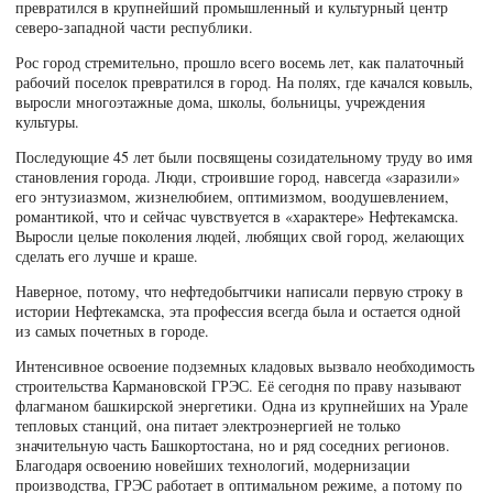
превратился в крупнейший промышленный и культурный центр
северо-западной части республики.
Рос город стремительно, прошло всего восемь лет, как палаточный
рабочий поселок превратился в город. На полях, где качался ковыль,
выросли многоэтажные дома, школы, больницы, учреждения
культуры.
Последующие 45 лет были посвящены созидательному труду во имя
становления города. Люди, строившие город, навсегда «заразили»
его энтузиазмом, жизнелюбием, оптимизмом, воодушевлением,
романтикой, что и сейчас чувствуется в «характере» Нефтекамска.
Выросли целые поколения людей, любящих свой город, желающих
сделать его лучше и краше.
Наверное, потому, что нефтедобытчики написали первую строку в
истории Нефтекамска, эта профессия всегда была и остается одной
из самых почетных в городе.
Интенсивное освоение подземных кладовых вызвало необходимость
строительства Кармановской ГРЭС. Её сегодня по праву называют
флагманом башкирской энергетики. Одна из крупнейших на Урале
тепловых станций, она питает электроэнергией не только
значительную часть Башкортостана, но и ряд соседних регионов.
Благодаря освоению новейших технологий, модернизации
производства, ГРЭС работает в оптимальном режиме, а потому по