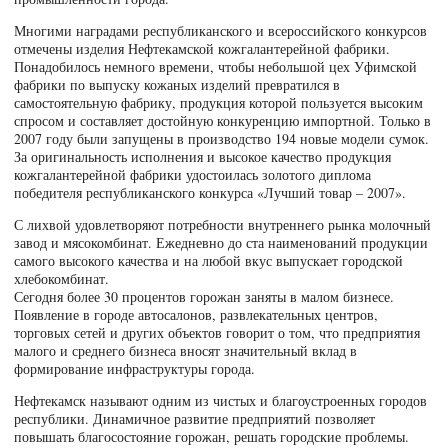
Многими наградами республиканского и всероссийского конкурсов
отмечены изделия Нефтекамской кожгалантерейной фабрики.
Понадобилось немного времени, чтобы небольшой цех Уфимской
фабрики по выпуску кожаных изделий превратился в
самостоятельную фабрику, продукция которой пользуется высоким
спросом и составляет достойную конкуренцию импортной. Только в
2007 году были запущены в производство 194 новые модели сумок.
За оригинальность исполнения и высокое качество продукция
кожгалантерейной фабрики удостоилась золотого диплома
победителя республиканского конкурса «Лучший товар – 2007».
С лихвой удовлетворяют потребности внутреннего рынка молочный
завод и мясокомбинат. Ежедневно до ста наименований продукции
самого высокого качества и на любой вкус выпускает городской
хлебокомбинат.
Сегодня более 30 процентов горожан заняты в малом бизнесе.
Появление в городе автосалонов, развлекательных центров,
торговых сетей и других объектов говорит о том, что предприятия
малого и среднего бизнеса вносят значительный вклад в
формирование инфраструктуры города.
Нефтекамск называют одним из чистых и благоустроенных городов
республики. Динамичное развитие предприятий позволяет
повышать благосостояние горожан, решать городские проблемы.