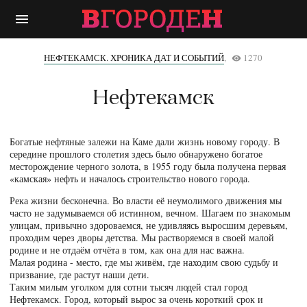
menu
НЕФТЕКАМСК. ХРОНИКА ДАТ И СОБЫТИЙ
,
1270
remove_red_eye
Нефтекамск
Богатые нефтяные залежи на Каме дали жизнь новому городу. В
середине прошлого столетия здесь было обнаружено богатое
месторождение черного золота, в 1955 году была получена первая
«камская» нефть и началось строительство нового города.
Река жизни бесконечна. Во власти её неумолимого движения мы
часто не задумываемся об истинном, вечном. Шагаем по знакомым
улицам, привычно здороваемся, не удивляясь выросшим деревьям,
проходим через дворы детства. Мы растворяемся в своей малой
родине и не отдаём отчёта в том, как она для нас важна.
Малая родина - место, где мы живём, где находим свою судьбу и
призвание, где растут наши дети.
Таким милым уголком для сотни тысяч людей стал город
Нефтекамск. Город, который вырос за очень короткий срок и