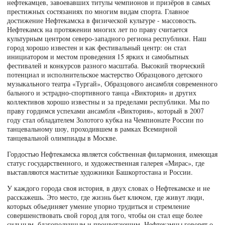
нефтекамцев, завоевавших титулы чемпионов и призёров в самых
престижных состязаниях по многим видам спорта. Главное
достижение Нефтекамска в физической культуре - массовость.
Нефтекамск на протяжении многих лет по праву считается
культурным центром северо-западного региона республики. Наш
город хорошо известен и как фестивальный центр: он стал
инициатором и местом проведения 15 ярких и самобытных
фестивалей и конкурсов разного масштаба. Высокий творческий
потенциал и исполнительское мастерство Образцового детского
музыкального театра «Тургай», Образцового ансамбля современного
бального и эстрадно-спортивного танца «Виктория» и других
коллективов хорошо известны и за пределами республики. Мы по
праву гордимся успехами ансамбля «Виктория», который в 2007
году стал обладателем Золотого кубка на Чемпионате России по
танцевальному шоу, проходившем в рамках Всемирной
танцевальной олимпиады в Москве.
Гордостью Нефтекамска является собственная филармония, имеющая
статус государственного, и художественная галерея «Мирас», где
выставляются маститые художники Башкортостана и России.
У каждого города своя история, в двух словах о Нефтекамске и не
расскажешь. Это место, где жизнь бьет ключом, где живут люди,
которых объединяет умение упорно трудиться и стремление
совершенствовать свой город для того, чтобы он стал еще более
сильным, благополучным и процветающим. Нефтекамцы говорят о