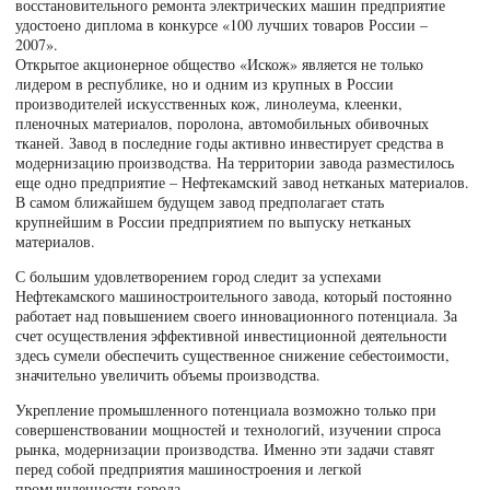
восстановительного ремонта электрических машин предприятие
удостоено диплома в конкурсе «100 лучших товаров России –
2007».
Открытое акционерное общество «Искож» является не только
лидером в республике, но и одним из крупных в России
производителей искусственных кож, линолеума, клеенки,
пленочных материалов, поролона, автомобильных обивочных
тканей. Завод в последние годы активно инвестирует средства в
модернизацию производства. На территории завода разместилось
еще одно предприятие – Нефтекамский завод нетканых материалов.
В самом ближайшем будущем завод предполагает стать
крупнейшим в России предприятием по выпуску нетканых
материалов.
С большим удовлетворением город следит за успехами
Нефтекамского машиностроительного завода, который постоянно
работает над повышением своего инновационного потенциала. За
счет осуществления эффективной инвестиционной деятельности
здесь сумели обеспечить существенное снижение себестоимости,
значительно увеличить объемы производства.
Укрепление промышленного потенциала возможно только при
совершенствовании мощностей и технологий, изучении спроса
рынка, модернизации производства. Именно эти задачи ставят
перед собой предприятия машиностроения и легкой
промышленности города.