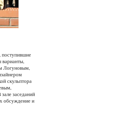
, поступившие
ы варианты,
м Логуновым,
изайнером
кой скульптора
евым,
 зале заседаний
их обсуждение и