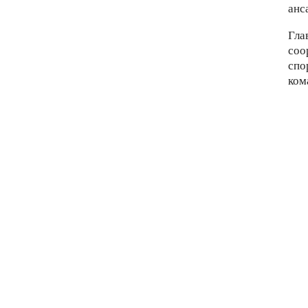
анс
Гла
соо
спо
ком