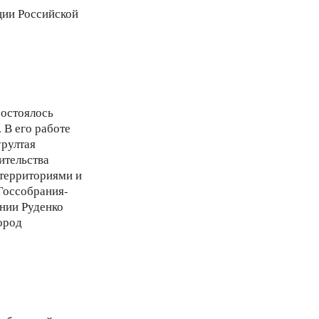
ции Российской
состоялось
 В его работе
урултая
ительства
 территориями и
Госсобрания-
ении Руденко
ород