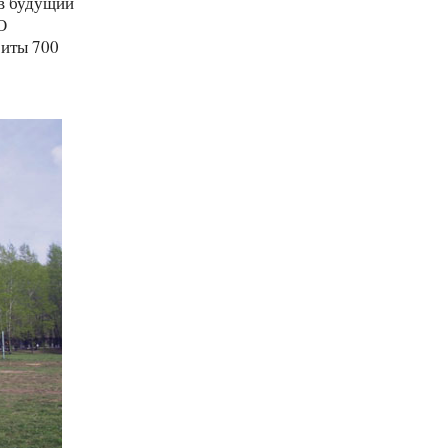
в будущий
О
биты 700