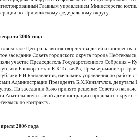
егистрированный Главным управлением Министерства юсти
ерации по Приволжскому федеральному округу.
февраля 2006 года
ктовом зале Центра развития творчества детей и юношества 
тое заседание Совета городского округа города Нефтекамск.
няли участие Председатель Государственного Собрания – К
публики Башкортостан К.Б.Толкачёв, Премьер-министр Прав
публики Р.И.Байдавлетов, начальник управления по работе с
рами Администрации Президента Б.Х.Кинзягулов, депутаты 
ултая. На заседании было принято решение Совета о назнач
га Анатольевича главой администрации городского округа г
текамск по контракту.
апреля 2006 года