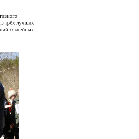
тивного
из трёх лучших
ений хоккейных