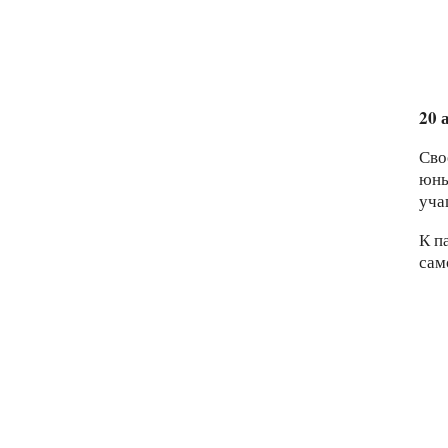
20 
Сво
юны
уча
К п
сам