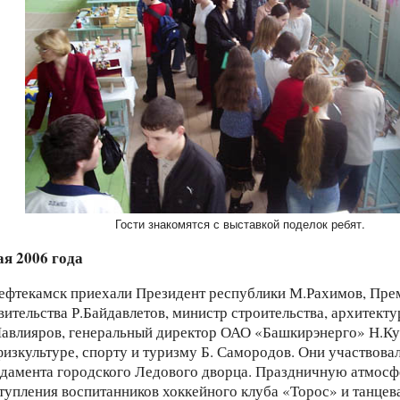
ая 2006 года
ефтекамск приехали Президент республики М.Рахимов, Пре
вительства Р.Байдавлетов, министр строительства, архитекту
авлияров, генеральный директор ОАО «Башкирэнерго» Н.Ку
физкультуре, спорту и туризму Б. Самородов. Они участвовал
дамента городского Ледового дворца. Праздничную атмосф
тупления воспитанников хоккейного клуба «Торос» и танцев