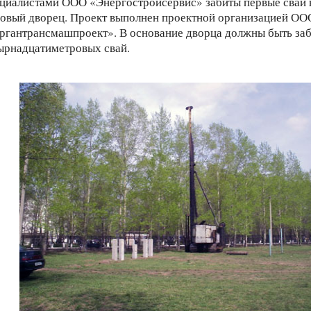
циалистами ООО «Энергостройсервис» забиты первые сваи 
овый дворец. Проект выполнен проектной организацией ОО
ргантрансмашпроект». В основание дворца должны быть за
ырнадцатиметровых свай.