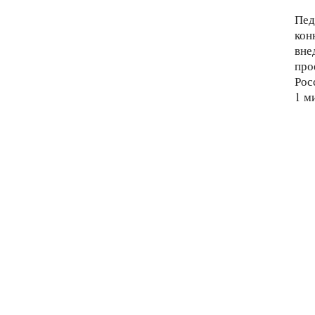
Пед
кон
вне
про
Рос
1 м