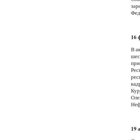
зар
Фед
16 
В а
шес
при
Рес
рес
кад
Кур
Оле
Неф
19 