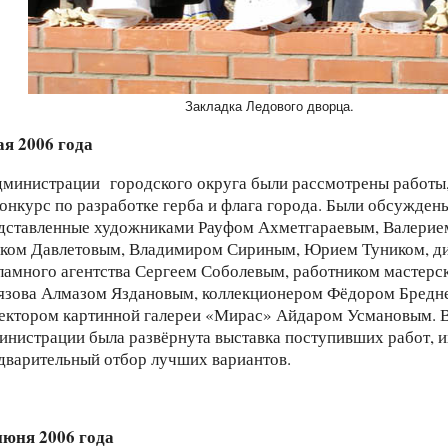
ая 2006 года
дминистрации городского округа были рассмотрены работы
конкурс по разработке герба и флага города. Были обсужден
дставленные художниками Рауфом Ахметгараевым, Валерие
ком Давлетовым, Владимиром Сириным, Юрием Туником, д
ламного агентства Сергеем Соболевым, работником мастерс
язова Алмазом Яздановым, коллекционером Фёдором Бредн
ектором картинной галереи «Мирас» Айдаром Усмановым. В
инистрации была развёрнута выставка поступивших работ, 
дварительный отбор лучших вариантов.
июня 2006 года