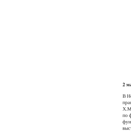
2 м
В Н
пра
Х.М
по 
фун
выс