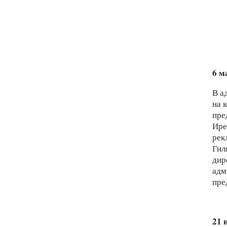
6 м
В а
на 
пре
Ире
рек
Гил
дир
адм
пре
21 