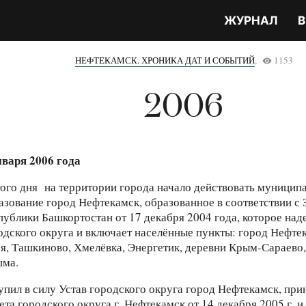
ЖУРНАЛ
В
НЕФТЕКАМСК. ХРОНИКА ДАТ И СОБЫТИЙ
,
1153
remove_red_eye
2006
нваря 2006 года
того дня на территории города начало действовать муницип
азование город Нефтекамск, образованное в соответствии с
публики Башкортостан от 17 декабря 2004 года, которое над
одского округа и включает населённые пункты: город Нефтек
я, Ташкиново, Хмелёвка, Энергетик, деревни Крым-Сараево
ма.
упил в силу Устав городского округа город Нефтекамск, пр
ета городского округа г. Нефтекамск от 14 декабря 2005 г. и