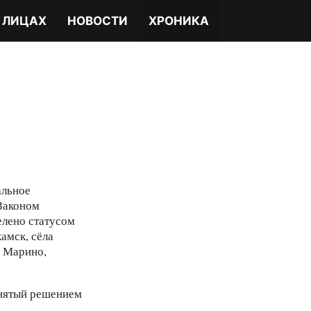
 ЛИЦАХ
НОВОСТИ
ХРОНИКА
альное
 Законом
елено статусом
амск, сёла
, Марино,
инятый решением