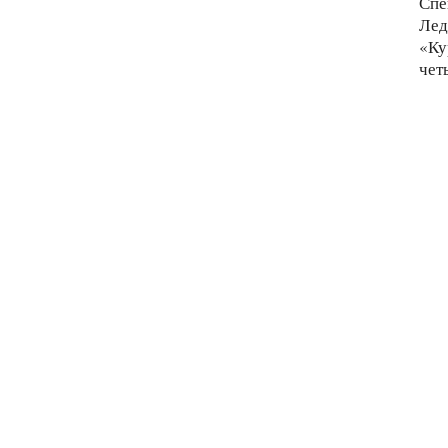
Спе
Лед
«Ку
чет