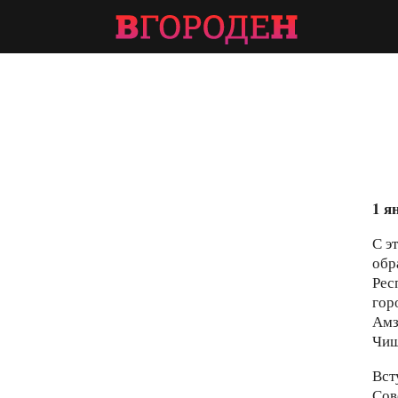
1 я
С э
обр
Рес
гор
Амз
Чиш
Вст
Сов