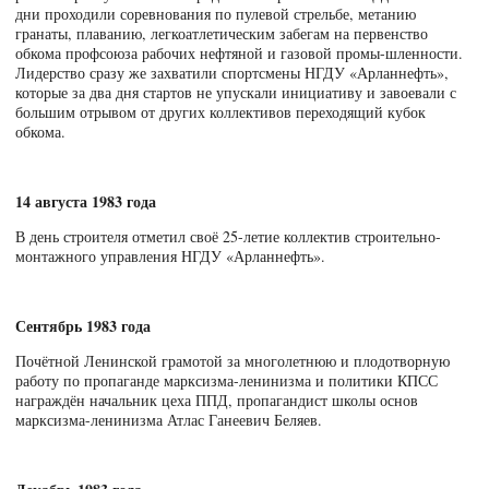
дни проходили соревнования по пулевой стрельбе, метанию
гранаты, плаванию, легкоатлетическим забегам на первенство
обкома профсоюза рабочих нефтяной и газовой промы-шленности.
Лидерство сразу же захватили спортсмены НГДУ «Арланнефть»,
которые за два дня стартов не упускали инициативу и завоевали с
большим отрывом от других коллективов переходящий кубок
обкома.
14 августа 1983 года
В день строителя отметил своё 25-летие коллектив строительно-
монтажного управления НГДУ «Арланнефть».
Сентябрь 1983 года
Почётной Ленинской грамотой за многолетнюю и плодотворную
работу по пропаганде марксизма-ленинизма и политики КПСС
награждён начальник цеха ППД, пропагандист школы основ
марксизма-ленинизма Атлас Ганеевич Беляев.