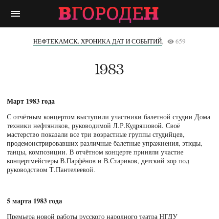
menu
НЕФТЕКАМСК. ХРОНИКА ДАТ И СОБЫТИЙ
,
659
remove_red_eye
1983
Март 1983 года
С отчётным концертом выступили участники балетной студии Дома
техники нефтяников, руководимой Л.Р.Кудряшовой. Своё
мастерство показали все три возрастные группы студийцев,
продемонстрировавших различные балетные упражнения, этюды,
танцы, композиции. В отчётном концерте приняли участие
концертмейстеры В.Парфёнов и В.Стариков, детский хор под
руководством Т.Пантелеевой.
5 марта 1983 года
Премьера новой работы русского народного театра НГДУ