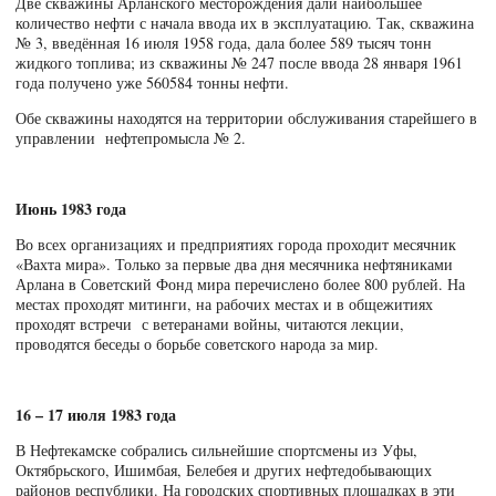
Две скважины Арланского месторождения дали наибольшее
количество нефти с начала ввода их в эксплуатацию. Так, скважина
№ 3, введённая 16 июля 1958 года, дала более 589 тысяч тонн
жидкого топлива; из скважины № 247 после ввода 28 января 1961
года получено уже 560584 тонны нефти.
Обе скважины находятся на территории обслуживания старейшего в
управлении нефтепромысла № 2.
Июнь 1983 года
Во всех организациях и предприятиях города проходит месячник
«Вахта мира». Только за первые два дня месячника нефтяниками
Арлана в Советский Фонд мира перечислено более 800 рублей. На
местах проходят митинги, на рабочих местах и в общежитиях
проходят встречи с ветеранами войны, читаются лекции,
проводятся беседы о борьбе советского народа за мир.
16 – 17 июля 1983 года
В Нефтекамске собрались сильнейшие спортсмены из Уфы,
Октябрьского, Ишимбая, Белебея и других нефтедобывающих
районов республики. На городских спортивных площадках в эти