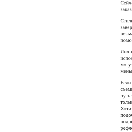
Сейч
зака
Стил
заве
возьм
помо
Личн
испо
могу
мень
Если
съем
чуть
тольк
Хоти
подо
подч
рефл