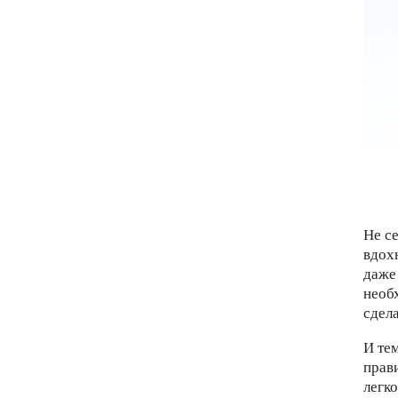
Не с
вдох
даже
необ
сдела
И те
прав
легко