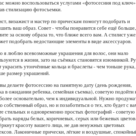
ас можно воспользоваться услугами «фотосесиия под ключ»
зав стилизацию фотосъемки.
ист, визажист и мастер по прическам помогут подобрать и
ршить ваш образ. Совет - чтобы понравится себе ещё больше
ите за основу образа то, что ближе всего вам. А стилист уже
жет подобрать недостающие элементы в виде аксессуаров.
о я люблю всевозможные украшения для волос, они мало
льзуются в жизни, зато на съёмках становятся изюминкой. Р
т украсить утончённые кольца и браслеты - чем тоньше рука,
ше размер украшений.
 вы делаете фотосессию на памятную дату (день рождения,
ка в ожидании ребенка, семейная съемка), советую подойти 
 более основательно, чем к индивидуальной. Нужно продума
о собственный образ, но и позаботиться о тех, кто будет с ва
те стильных и одновременно простых фотографий - советую
брать наряды белых, коричневых, серых или бежевых цветов
ёркнут красоту вашего лица, не дав ненужных цветовых
ексов. Лаконичные прически, лёгкие и воздушные, спокойны