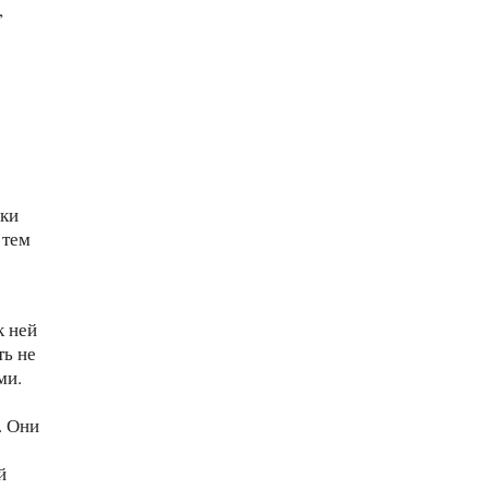
,
,
уки
 тем
к ней
ть не
ми.
. Они
й