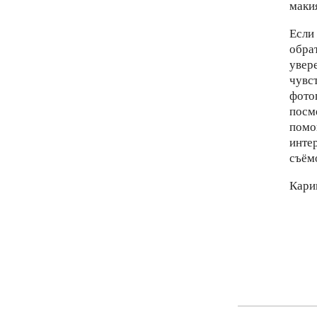
маки
Если
обрат
увер
чувс
фото
посм
помо
инте
съём
Кари