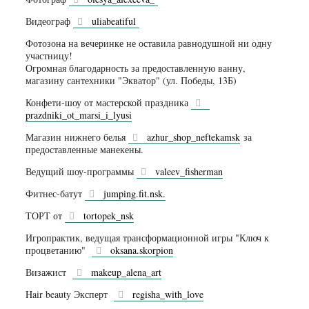
Видеограф
uliabeatiful
Фотозона на вечеринке не оставила равнодушной ни одну
участницу!
Огромная благодарность за предоставленную ванну,
магазину сантехники "Экватор" (ул. Победы, 13Б)
Конфети-шоу от мастерской праздника
prazdniki_ot_marsi_i_lyusi
Магазин нижнего белья
azhur_shop_neftekamsk
за
предоставленные манекены.
Ведущий шоу-программы
valeev_fisherman
Фитнес-батут
jumping.fit.nsk.
ТОРТ от
tortopek_nsk
Игропрактик, ведущая трансформационной игры "Ключ к
процветанию"
oksana.skorpion
Визажист
makeup_alena_art
Hair beauty Эксперт
regisha_with_love