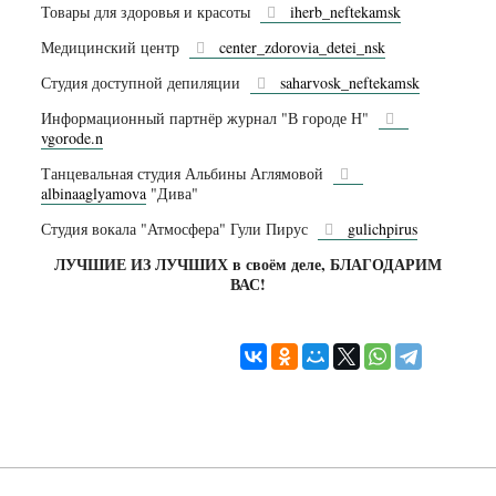
Товары для здоровья и красоты
iherb_neftekamsk
Медицинский центр
center_zdorovia_detei_nsk
Студия доступной депиляции
saharvosk_neftekamsk
Информационный партнёр журнал "В городе Н"
vgorode.n
Танцевальная студия Альбины Аглямовой
albinaaglyamova
"Дива"
Студия вокала "Атмосфера" Гули Пирус
gulichpirus
ЛУЧШИЕ ИЗ ЛУЧШИХ в своём деле, БЛАГОДАРИМ
ВАС!