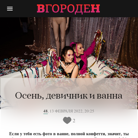
menu
Осень, девичник и ванна
48
,
13 ФЕВРАЛЯ 2022, 20:25
2
Если у тебя есть фото в ванне, полной конфетти, значит, ты