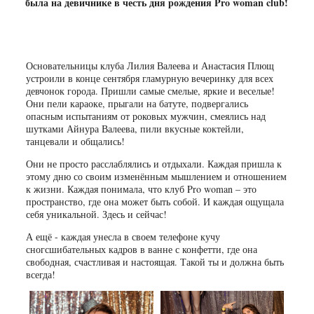
была на девичнике в честь дня рождения Pro woman club!
Основательницы клуба Лилия Валеева и Анастасия Плющ
устроили в конце сентября гламурную вечеринку для всех
девчонок города. Пришли самые смелые, яркие и веселые!
Они пели караоке, прыгали на батуте, подвергались
опасным испытаниям от роковых мужчин, смеялись над
шутками Айнура Валеева, пили вкусные коктейли,
танцевали и общались!
Они не просто расслаблялись и отдыхали. Каждая пришла к
этому дню со своим изменённым мышлением и отношением
к жизни. Каждая понимала, что клуб Pro woman – это
пространство, где она может быть собой. И каждая ощущала
себя уникальной. Здесь и сейчас!
А ещё - каждая унесла в своем телефоне кучу
сногсшибательных кадров в ванне с конфетти, где она
свободная, счастливая и настоящая. Такой ты и должна быть
всегда!