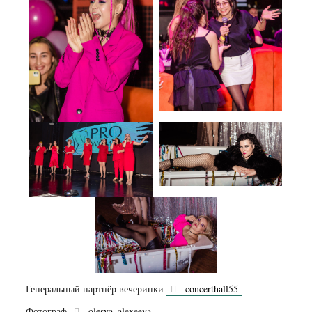
Генеральный партнёр вечеринки
concerthall55
Фотограф
olesya_alexeeva_