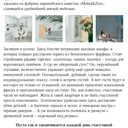
заказано на фабрике европейского качества «Mobel&Zeit»,
славящейся удобнейшей мягкой мебелью.
Заглянем в кухню. Здесь блестят витринами высокие шкафы, в
которых изящно расставлен сервиз из белоснежного фарфора. Стоят
стройными рядами тарелки, салатницы, чашки, вазочки – посуда для
королевских приёмов. А где же обеденный стол? Он, окружённый
стульями, величественно украшает центр ещё одной комнаты,
именуемой столовой. Основательный, дубовый, сделан также по
индивидуальному эскизу, готов к встрече гостей. А вот гости будут в
восторге не только от угощений, их внимание привлечет изысканная
фреска и оригинальные часы на стене. Но, как известно, счастливые
часов не наблюдают. Жить в такой квартире и не быть счастливой
просто невозможно. Эстетическое удовольствие здесь доставляет
уйма деталей – и багетное зеркало в холле, и шикарная люстра с
чёрным декором… А уж возможность полежать в джакузи с
ароматной пеной – отдельный вид релакса.
Пусть так и заканчивается каждый день счастливой