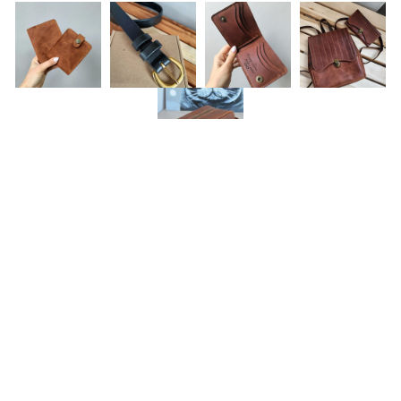
Сохраняй идеи подарков близким!
Что можно заказать, помимо, конечно, сумок и ремней:
портмоне
футляры для вина
аксессуары для охотников и рыбаков (патронташ, обложки на
охотничий билет)
брелки
картхолдеры