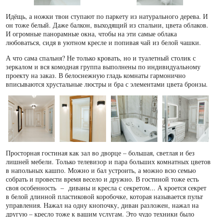
Идёщь, а ножки твои ступают по паркету из натурального дерева. И
он тоже белый. Даже балкон, выходящий из спальни, цвета облаков.
И огромные панорамные окна, чтобы на эти самые облака
любоваться, сидя в уютном кресле и попивая чай из белой чашки.
А что сама спальня? Не только кровать, но и туалетный столик с
зеркалом и вся комодная группа выполнены по индивидуальному
проекту на заказ. В белоснежную гладь комнаты гармонично
вписываются хрустальные люстры и бра с элементами цвета бронзы.
Просторная гостиная как зал во дворце – большая, светлая и без
лишней мебели. Только телевизор и пара больших комнатных цветов
в напольных кашпо. Можно и бал устроить, а можно всю семью
собрать и провести время весело и дружно. В гостиной тоже есть
своя особенность – диваны и кресла с секретом... А кроется секрет
в белой длинной пластиковой коробочке, которая называется пульт
управления. Нажал на одну кнопочку, диван разложен, нажал на
другую – кресло тоже к вашим услугам. Это чудо техники было