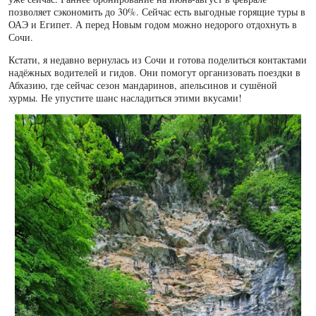
позволяет сэкономить до 30%. Сейчас есть выгодные горящие туры в
ОАЭ и Египет. А перед Новым годом можно недорого отдохнуть в
Сочи.
Кстати, я недавно вернулась из Сочи и готова поделиться контактами
надёжных водителей и гидов. Они помогут организовать поездки в
Абхазию, где сейчас сезон мандаринов, апельсинов и сушёной
хурмы. Не упустите шанс насладиться этими вкусами!