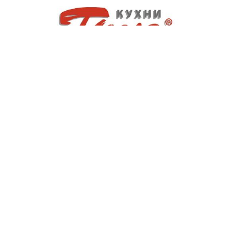
Салон «Кухни Трио»
Нефтекамск, ул.Ленина, 82А, ТЦ «Великан», 2
этаж
+7(987) 044-78-88
trio.nsk