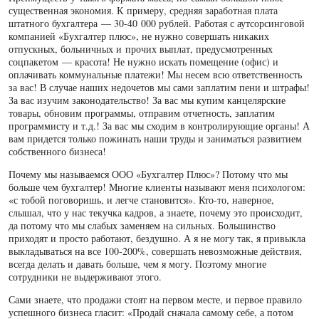
существенная экономия. К примеру, средняя заработная плата
штатного бухгалтера — 30-40 000 рублей. Работая с аутсорсинговой
компанией «Бухгалтер плюс», не нужно совершать никаких
отпускных, больничных и прочих выплат, предусмотренных
соцпакетом — красота! Не нужно искать помещение (офис) и
оплачивать коммунальные платежи! Мы несем всю ответственность
за вас! В случае наших недочетов мы сами заплатим пени и штрафы!
За вас изучим законодательство! За вас мы купим канцелярские
товары, обновим программы, отправим отчетность, заплатим
программисту и т.д.! За вас мы сходим в контролирующие органы! А
вам придется только пожинать наши труды и заниматься развитием
собственного бизнеса!
Почему мы называемся ООО «Бухгалтер Плюс»? Потому что мы
больше чем бухгалтер! Многие клиенты называют меня психологом:
«с тобой поговоришь, и легче становится». Кто-то, наверное,
слышал, что у нас текучка кадров, а знаете, почему это происходит,
да потому что мы слабых заменяем на сильных. Большинство
приходят и просто работают, бездушно. А я не могу так, я привыкла
выкладываться на все 100-200%, совершать невозможные действия,
всегда делать и давать больше, чем я могу. Поэтому многие
сотрудники не выдерживают этого.
Сами знаете, что продажи стоят на первом месте, и первое правило
успешного бизнеса гласит: «Продай сначала самому себе, а потом