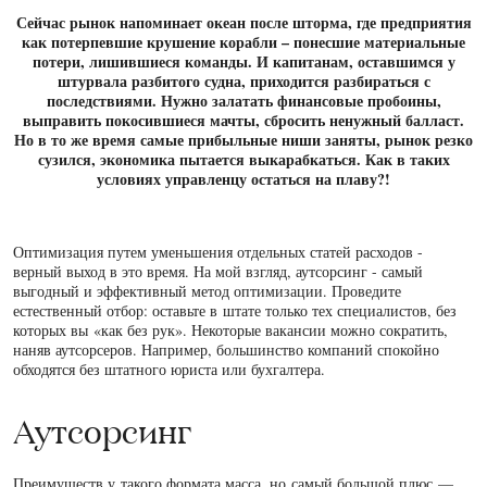
Сейчас рынок напоминает океан после шторма, где предприятия
как потерпевшие крушение корабли – понесшие материальные
потери, лишившиеся команды. И капитанам, оставшимся у
штурвала разбитого судна, приходится разбираться с
последствиями. Нужно залатать финансовые пробоины,
выправить покосившиеся мачты, сбросить ненужный балласт.
Но в то же время самые прибыльные ниши заняты, рынок резко
сузился, экономика пытается выкарабкаться. Как в таких
условиях управленцу остаться на плаву?!
Оптимизация путем уменьшения отдельных статей расходов -
верный выход в это время. На мой взгляд, аутсорсинг - самый
выгодный и эффективный метод оптимизации. Проведите
естественный отбор: оставьте в штате только тех специалистов, без
которых вы «как без рук». Некоторые вакансии можно сократить,
наняв аутсорсеров. Например, большинство компаний спокойно
обходятся без штатного юриста или бухгалтера.
Аутсорсинг
Преимуществ у такого формата масса, но самый большой плюс —