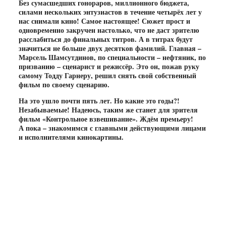
Без сумасшедших гонораров, миллионного бюджета,
силами нескольких энтузиастов в течение четырёх лет у
нас снимали кино! Самое настоящее! Сюжет прост и
одновременно закручен настолько, что не даст зрителю
расслабиться до финальных титров. А в титрах будут
значиться не больше двух десятков фамилий. Главная –
Марсель Шамсутдинов, по специальности – нефтяник, по
призванию – сценарист и режиссёр. Это он, пожав руку
самому Тодду Гарнеру, решил снять свой собственный
фильм по своему сценарию.
На это ушло почти пять лет. Но какие это годы?!
Незабываемые! Надеюсь, таким же станет для зрителя
фильм «Контрольное взвешивание». Ждём премьеру!
А пока – знакомимся с главными действующими лицами
и исполнителями кинокартины.