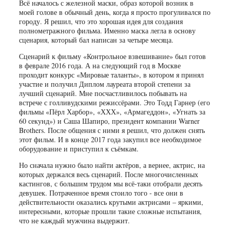
Всё началось с железной маски, образ которой возник в
моей голове в обычный день, когда я просто прогуливался по
городу. Я решил, что это хорошая идея для создания
полнометражного фильма. Именно маска легла в основу
сценария, который бал написан за четыре месяца.
Сценарий к фильму «Контрольное взвешивание» был готов
в феврале 2016 года. А на следующий год в Москве
проходит конкурс «Мировые таланты», в котором я принял
участие и получил Диплом лауреата второй степени за
лучший сценарий. Мне посчастливилось побывать на
встрече с голливудскими режиссёрами. Это Тодд Гарнер (его
фильмы «Пёрл Харбор», «ХХХ», «Армагеддон», «Угнать за
60 секунд») и Саша Шапиро, президент компании Warner
Brothers. После общения с ними я решил, что должен снять
этот фильм. И в конце 2017 года закупил все необходимое
оборудование и приступил к съёмкам.
Но сначала нужно было найти актёров, а вернее, актрис, на
которых держался весь сценарий. После многочисленных
кастингов, с большим трудом мы всё-таки отобрали десять
девушек. Потраченное время стоило того - все они в
действительности оказались крутыми актрисами – яркими,
интересными, которые прошли такие сложные испытания,
что не каждый мужчина выдержит.