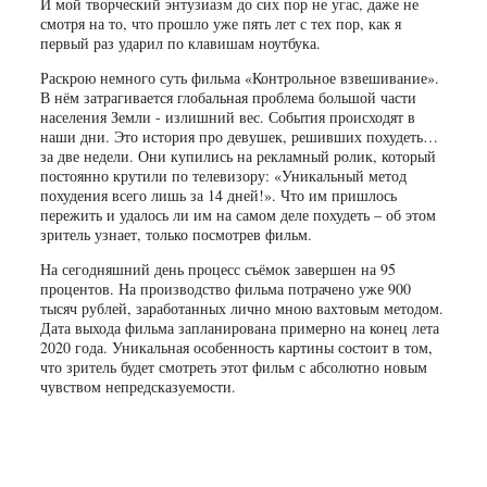
И мой творческий энтузиазм до сих пор не угас, даже не
смотря на то, что прошло уже пять лет с тех пор, как я
первый раз ударил по клавишам ноутбука.
Раскрою немного суть фильма «Контрольное взвешивание».
В нём затрагивается глобальная проблема большой части
населения Земли - излишний вес. События происходят в
наши дни. Это история про девушек, решивших похудеть…
за две недели. Они купились на рекламный ролик, который
постоянно крутили по телевизору: «Уникальный метод
похудения всего лишь за 14 дней!». Что им пришлось
пережить и удалось ли им на самом деле похудеть – об этом
зритель узнает, только посмотрев фильм.
На сегодняшний день процесс съёмок завершен на 95
процентов. На производство фильма потрачено уже 900
тысяч рублей, заработанных лично мною вахтовым методом.
Дата выхода фильма запланирована примерно на конец лета
2020 года. Уникальная особенность картины состоит в том,
что зритель будет смотреть этот фильм с абсолютно новым
чувством непредсказуемости.