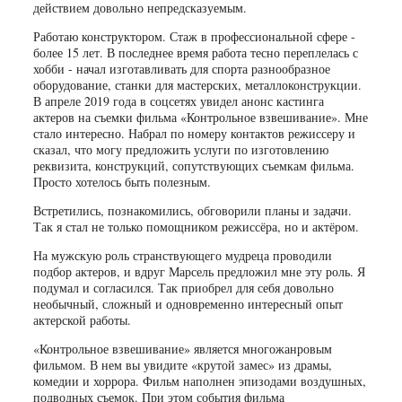
действием довольно непредсказуемым.
Работаю конструктором. Стаж в профессиональной сфере -
более 15 лет. В последнее время работа тесно переплелась с
хобби - начал изготавливать для спорта разнообразное
оборудование, станки для мастерских, металлоконструкции.
В апреле 2019 года в соцсетях увидел анонс кастинга
актеров на съемки фильма «Контрольное взвешивание». Мне
стало интересно. Набрал по номеру контактов режиссеру и
сказал, что могу предложить услуги по изготовлению
реквизита, конструкций, сопутствующих съемкам фильма.
Просто хотелось быть полезным.
Встретились, познакомились, обговорили планы и задачи.
Так я стал не только помощником режиссёра, но и актёром.
На мужскую роль странствующего мудреца проводили
подбор актеров, и вдруг Марсель предложил мне эту роль. Я
подумал и согласился. Так приобрел для себя довольно
необычный, сложный и одновременно интересный опыт
актерской работы.
«Контрольное взвешивание» является многожанровым
фильмом. В нем вы увидите «крутой замес» из драмы,
комедии и хоррора. Фильм наполнен эпизодами воздушных,
подводных съемок. При этом события фильма