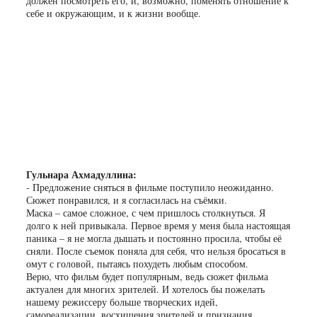
должен посмотреть его, и, возможно, поменять отношение к
себе и окружающим, и к жизни вообще.
Гульнара Ахмадуллина:
- Предложение сняться в фильме поступило неожиданно.
Сюжет понравился, и я согласилась на съёмки.
Маска – самое сложное, с чем пришлось столкнуться. Я
долго к ней привыкала. Первое время у меня была настоящая
паника – я не могла дышать и постоянно просила, чтобы её
сняли. После съемок поняла для себя, что нельзя бросаться в
омут с головой, пытаясь похудеть любым способом.
Верю, что фильм будет популярным, ведь сюжет фильма
актуален для многих зрителей. И хотелось бы пожелать
нашему режиссеру больше творческих идей,
самореализации, восхищения зрителей и признания