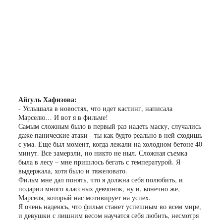
Айгуль Хафизова:
- Услышала в новостях, что идет кастинг, написала
Марселю… И вот я в фильме!
Самым сложным было в первый раз надеть маску, случались
даже панические атаки - ты как будто реально в ней сходишь
с ума. Еще был момент, когда лежали на холодном бетоне 40
минут. Все замерзли, но никто не ныл. Сложная съемка
была в лесу – мне пришлось бегать с температурой. Я
выдержала, хотя было и тяжеловато.
Фильм мне дал понять, что я должна себя полюбить, и
подарил много классных девчонок, ну и, конечно же,
Марселя, который нас мотивирует на успех.
Я очень надеюсь, что фильм станет успешным во всем мире,
и девушки с лишним весом научатся себя любить, несмотря