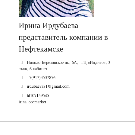
Ирина Ирдубаева
представитель компании в
Нефтекамске
Николо-Березовское ш., 6А, ТЦ «Индиго», 3
этаж, 6 кабинет
+7(917)3537876
irdubaeva81@gmail.com
id107159545
irina_ecomarket