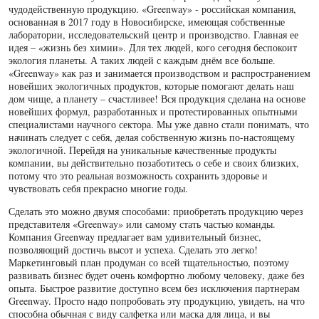
чудодейственную продукцию. «Greenway» - российская компания,
основанная в 2017 году в Новосибирске, имеющая собственные
лаборатории, исследовательский центр и производство. Главная ее
идея – «жизнь без химии». Для тех людей, кого сегодня беспокоит
экология планеты. А таких людей с каждым днём все больше.
«Greenway» как раз и занимается производством и распространением
новейших экологичных продуктов, которые помогают делать наш
дом чище, а планету – счастливее! Вся продукция сделана на основе
новейших формул, разработанных и протестированных опытными
специалистами научного сектора. Мы уже давно стали понимать, что
начинать следует с себя, делая собственную жизнь по-настоящему
экологичной. Перейдя на уникальные качественные продукты
компании, вы действительно позаботитесь о себе и своих близких,
потому что это реальная возможность сохранить здоровье и
чувствовать себя прекрасно многие годы.
Сделать это можно двумя способами: приобретать продукцию через
представителя «Greenway» или самому стать частью команды.
Компания Greenway предлагает вам удивительный бизнес,
позволяющий достичь высот и успеха. Сделать это легко!
Маркетинговый план продуман со всей тщательностью, поэтому
развивать бизнес будет очень комфортно любому человеку, даже без
опыта. Быстрое развитие доступно всем без исключения партнерам
Greenway. Просто надо попробовать эту продукцию, увидеть, на что
способна обычная с виду салфетка или маска для лица, и вы